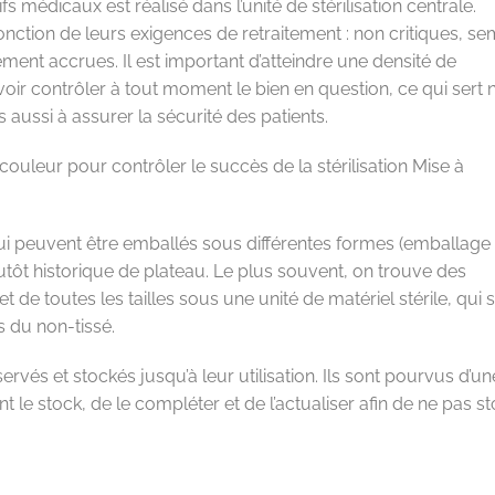
 médicaux est réalisé dans l’unité de stérilisation centrale.
onction de leurs exigences de retraitement : non critiques, se
tement accrues. Il est important d’atteindre une densité de
ir contrôler à tout moment le bien en question, ce qui sert 
aussi à assurer la sécurité des patients.
ouleur pour contrôler le succès de la stérilisation
Mise à
qui peuvent être emballés sous différentes formes (emballage
lutôt historique de plateau. Le plus souvent, on trouve des
t de toutes les tailles sous une unité de matériel stérile, qui 
 du non-tissé.
ervés et stockés jusqu’à leur utilisation. Ils sont pourvus d’u
t le stock, de le compléter et de l’actualiser afin de ne pas s