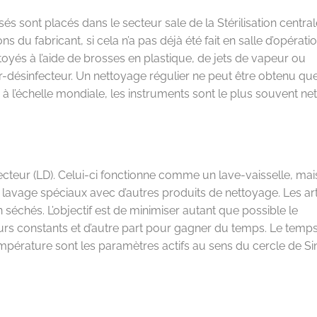
és sont placés dans le secteur sale de la Stérilisation centrale
 du fabricant, si cela n’a pas déjà été fait en salle d’opératio
toyés à l’aide de brosses en plastique, de jets de vapeur ou
eur-désinfecteur. Un nettoyage régulier ne peut être obtenu qu
 l’échelle mondiale, les instruments sont le plus souvent ne
ecteur (LD). Celui-ci fonctionne comme un lave-vaisselle, mais
 lavage spéciaux avec d’autres produits de nettoyage. Les art
 séchés. L’objectif est de minimiser autant que possible le
urs constants et d’autre part pour gagner du temps. Le temps
mpérature sont les paramètres actifs au sens du cercle de Si