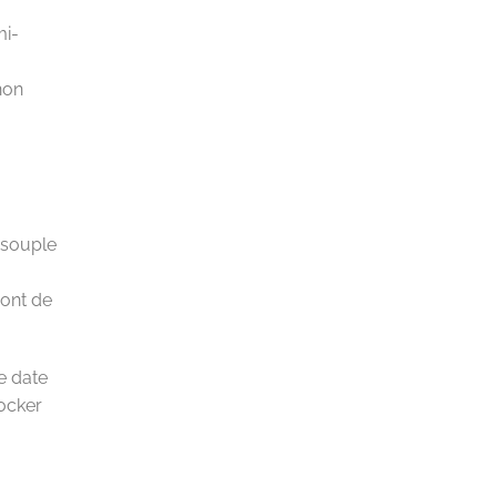
mi-
non
 souple
sont de
ne date
tocker