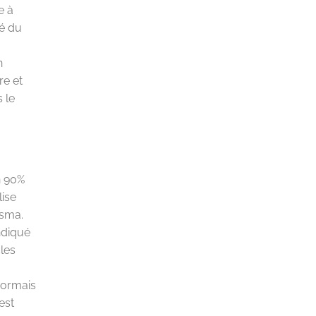
e à
té du
n
re et
 le
n 90%
lise
asma.
indiqué
cles
sormais
est