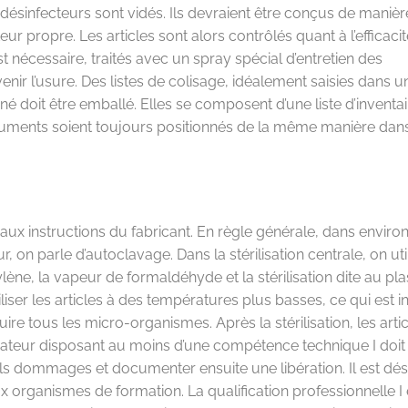
s-désinfecteurs sont vidés. Ils devraient être conçus de manièr
ur propre. Les articles sont alors contrôlés quant à l’efficaci
st nécessaire, traités avec un spray spécial d’entretien des
nir l’usure. Des listes de colisage, idéalement saisies dans u
 doit être emballé. Elles se composent d’une liste d’inventai
truments soient toujours positionnés de la même manière dans
aux instructions du fabricant. En règle générale, dans enviro
r, on parle d’autoclavage. Dans la stérilisation centrale, on uti
ylène, la vapeur de formaldéhyde et la stérilisation dite au pl
iliser les articles à des températures plus basses, ce qui est 
uire tous les micro-organismes. Après la stérilisation, les arti
aborateur disposant au moins d’une compétence technique I doit
uels dommages et documenter ensuite une libération. Il est dé
x organismes de formation. La qualification professionnelle I 