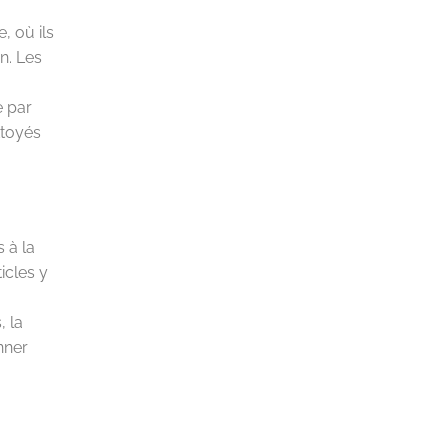
, où ils
n. Les
e par
ttoyés
 à la
icles y
, la
nner