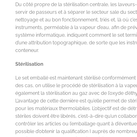
Du côté propre de la stérilisation centrale, les laveur
servir de passeurs et à séparer le secteur sale du secte
nettoyage et au bon fonctionnement, triés et, là où c’e
instruments, perméable à la vapeur d’eau, afin de préve
système informatique, indiquent comment le set terminé
d’une attribution topographique, de sorte que les ins
conteneur.
Stérilisation
Le set emballé est maintenant stérilisé conformément 
des cas, on utilise le procédé de stérilisation à la vapeu
également la stérilisation au gaz avec de l’oxyde d’éth
L’avantage de cette dernière est qu’elle permet de stér
pour les matériaux thermolabiles. L’objectif est de détr
stériles doivent être libérés, c’est-à-dire qu’un coll
contrôler les articles ou l’emballage quant à d’évent
possible d’obtenir la qualification I auprès de nombreu