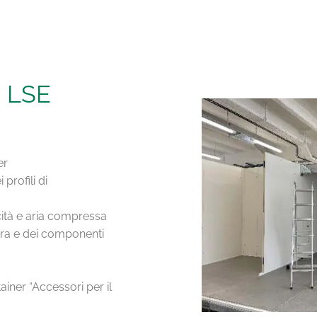
 LSE
er
profili di
icità e aria compressa
ura e dei componenti
iner “Accessori per il