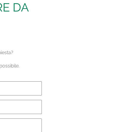
RE DA
hiesta?
ossibile.