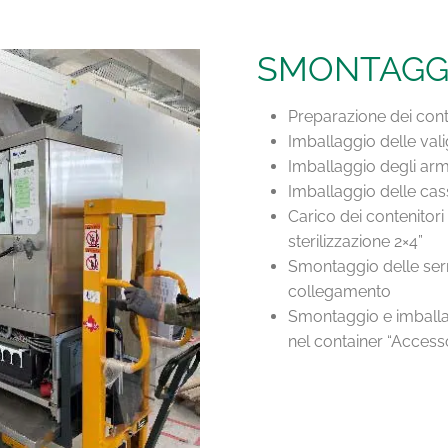
SMONTAGGI
Preparazione dei cont
Imballaggio delle vali
Imballaggio degli arma
Imballaggio delle cass
Carico dei contenitori 
sterilizzazione 2×4”
Smontaggio delle serr
collegamento
Smontaggio e imballa
nel container “Accesso